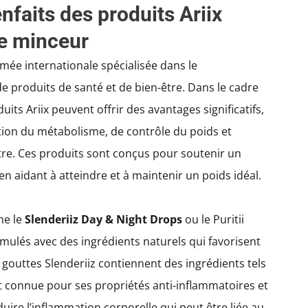
faits des produits Ariix
e minceur
ée internationale spécialisée dans le
e produits de santé et de bien-être. Dans le cadre
ts Ariix peuvent offrir des avantages significatifs,
on du métabolisme, de contrôle du poids et
tre. Ces produits sont conçus pour soutenir un
en aidant à atteindre et à maintenir un poids idéal.
me le
Slenderiiz Day & Night Drops
ou le Puritii
rmulés avec des ingrédients naturels qui favorisent
s gouttes Slenderiiz contiennent des ingrédients tels
t connue pour ses propriétés anti-inflammatoires et
duire l’inflammation corporelle qui peut être liée au