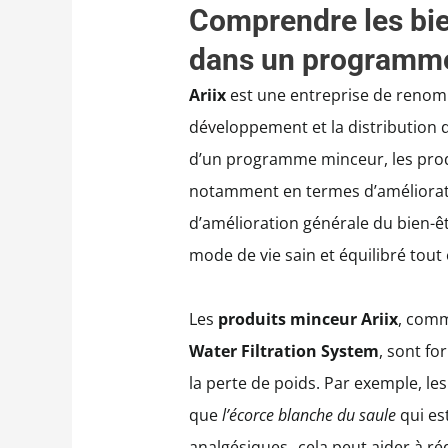
Comprendre les bien
dans un programm
Ariix
est une entreprise de renomm
développement et la distribution d
d’un programme minceur, les produi
notamment en termes d’améliorati
d’amélioration générale du bien-ê
mode de vie sain et équilibré tout 
Les
produits minceur Ariix
, com
Water Filtration System
, sont fo
la perte de poids. Par exemple, le
que
l’écorce blanche du saule
qui es
analgésiques , cela peut aider à ré